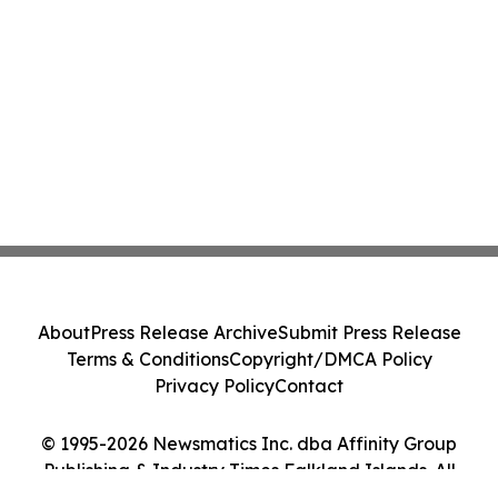
About
Press Release Archive
Submit Press Release
Terms & Conditions
Copyright/DMCA Policy
Privacy Policy
Contact
© 1995-2026 Newsmatics Inc. dba Affinity Group
Publishing & Industry Times Falkland Islands. All
Rights Reserved.