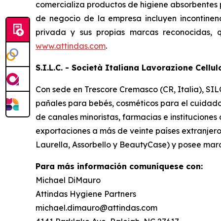
comercializa productos de higiene absorbentes 
de negocio de la empresa incluyen incontinen
privada y sus propias marcas reconocidas, 
www.attindas.com
.
S.I.L.C. - Società Italiana Lavorazione Cellu
Con sede en Trescore Cremasco (CR, Italia), SILC
pañales para bebés, cosméticos para el cuidado 
de canales minoristas, farmacias e institucione
exportaciones a más de veinte países extranjero
Laurella, Assorbello y BeautyCase) y posee marc
Para más información comuníquese con:
Michael DiMauro
Attindas Hygiene Partners
michael.dimauro@attindas.com