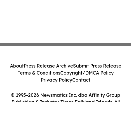
About
Press Release Archive
Submit Press Release
Terms & Conditions
Copyright/DMCA Policy
Privacy Policy
Contact
© 1995-2026 Newsmatics Inc. dba Affinity Group
Publishing & Industry Times Falkland Islands. All
Rights Reserved.
Cookie Settings / Your Privacy Choices