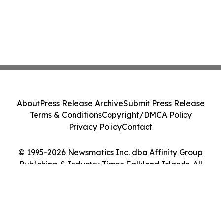
About
Press Release Archive
Submit Press Release
Terms & Conditions
Copyright/DMCA Policy
Privacy Policy
Contact
© 1995-2026 Newsmatics Inc. dba Affinity Group
Publishing & Industry Times Falkland Islands. All
Rights Reserved.
Cookie Settings / Your Privacy Choices